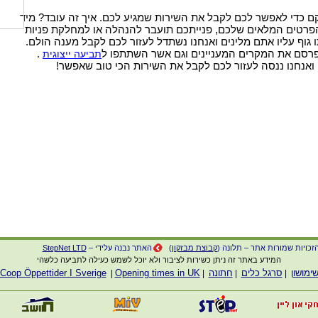
ם כדי לאפשר לכם לקבל את השירות שמגיע לכם. איך זה עובד? מיד
רטים המלאים שלכם, פנייתכם תועבר להנהלה או למחלקת פניות
 גוף עליו אתם מלינים ואנחנו נשתדל לעזור לכם לקבל מענה הולם.
רסם את המקרים המעניינים וגם אשר השתתפו ל
.
תביעה ייצוגית
 ואנחנו ננסה לעזור לכם לקבל את השירות הכי טוב שאפשר!
זכויות שמורות אתר – תלונה (
קבוצת מבזקון
)
האתר נבנה עלידי –
StepNet LTD
המידע באתר זה ניתן כשירות לציבור ולא יוכל לשמש כעילה לתביעה כלשהי
ימושון
סרגל כלים
חתונה
Opening times in UK
Coop Öppettider I Sverige
|
|
|
|