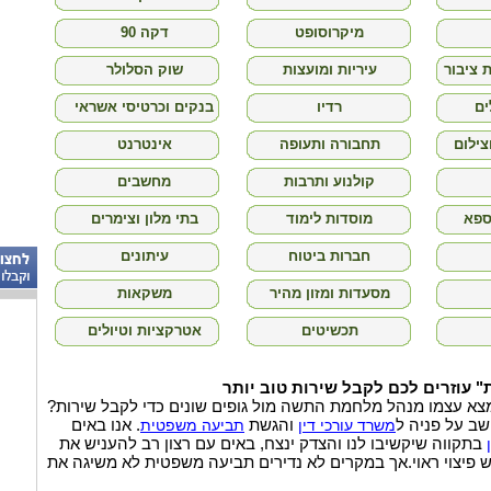
מיקרוסופט
דקה 90
 ציבור
עיריות ומועצות
שוק הסלולר
ים
רדיו
בנקים וכרטיסי אשראי
צילום
תחבורה ותעופה
אינטרנט
קולנוע ותרבות
מחשבים
ספא
מוסדות לימוד
בתי מלון וצימרים
חברות ביטוח
עיתונים
מסעדות ומזון מהיר
משקאות
תכשיטים
אטרקציות וטיולים
" עוזרים לכם לקבל שירות טוב יותר
מצא עצמו מנהל מלחמת התשה מול גופים שונים כדי לקבל שירות?
שב על פניה ל
והגשת
. אנו באים
משרד עורכי דין
תביעה משפטית
בתקווה שיקשיבו לנו והצדק ינצח, באים עם רצון רב להעניש את
 פיצוי ראוי.אך במקרים לא נדירים תביעה משפטית לא משיגה את